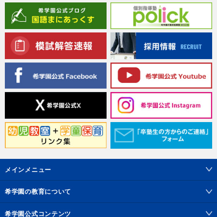
メインメニュー
HOME
希学園の教育について
希学園について
学習システム
希学園公式コンテンツ