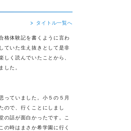
タイトル一覧へ
合格体験記を書くように言わ
していた生え抜きとして是非
楽しく読んでいたことから、
ました。
資料請求
思っていました。小５の５月
たので、行くことにしまし
体
験
週間
2
無
料
堂の話が面白かったです。こ
この時はまさか希学園に行く