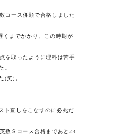
数コース併願で合格しました
遅くまでかかり、この時期が
点を取ったように理科は苦手
た。
(笑)。
スト直しをこなすのに必死だ
英数Ｓコース合格まであと23