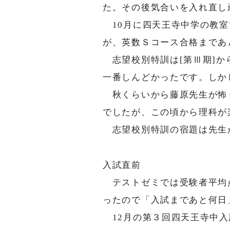
た。その後気合いを入れ直し
10月に四天王寺中学の教室
が、英数Ｓコース合格まであ
志望校別特訓は[第Ⅲ期]か
一番しんどかったです。しか
秋くらいから藤原先生が怖く
でしたが、この頃から理科が
志望校別特訓の宿題は先生が
入試直前
テストゼミでは受験者平均
ったので「入試まであと何日
12月の第３回四天王寺中入