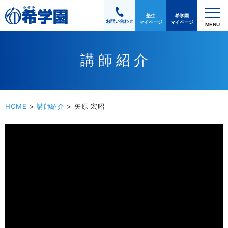
塾生
希学園
お問い合わせ
マイページ
マイページ
講師紹介
HOME
>
講師紹介
>
矢原 宏昭